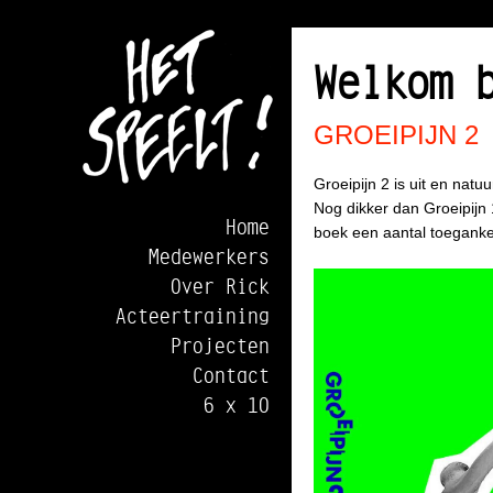
Welkom 
GROEIPIJN 2
Groeipijn 2 is uit en natuu
Nog dikker dan Groeipijn 1
Home
boek een aantal toeganke
Medewerkers
Over Rick
Acteertraining
Projecten
Contact
6 x 10