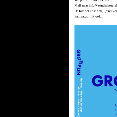
Mail naar
info@zonderkora.n
De bundel kost €20,- (excl ve
kan natuurlijk ook.