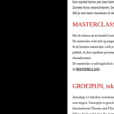
Een aantal keren per jaar komt
Zonder Kora meeschrijven. De
Wil je een keer meedoen in de
MASTERCLAS
Met de teksten uit de bundel Groeip
De masterclass richt zich op jong
In de besloten masterclass werk je
publiek. In deze openbare presentat
dramadocenten.
De masterclass wordt ingericht in
de
MASTERCLASS
.
GROEIPIJN, teks
Zaterdag 12 oktober verschee
ontvangen. Groeipijn is gesch
International Theatre and Fi
Wil je die bundel met die rui