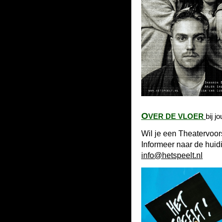
O
VER DE VLOER
bij j
Wil je een Theatervoorst
Informeer naar de huidi
info@hetspeelt.nl